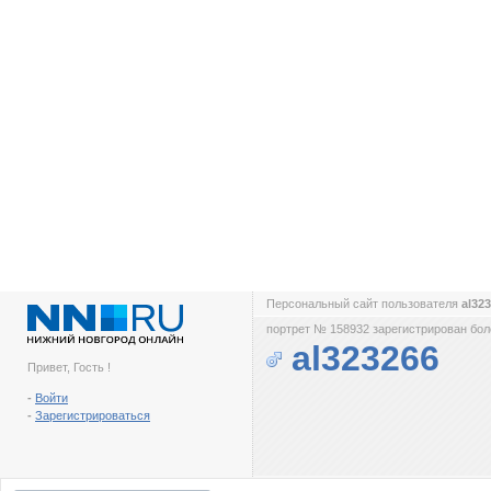
Персональный сайт пользователя
al32
портрет № 158932 зарегистрирован боле
al323266
Привет, Гость !
-
Войти
-
Зарегистрироваться